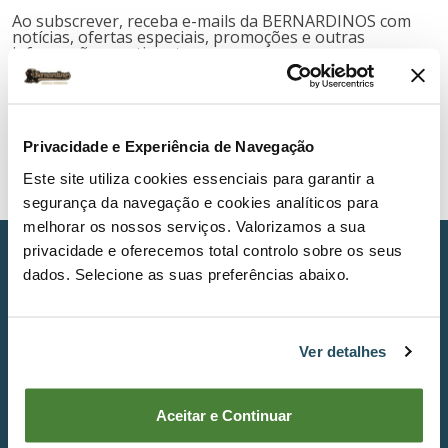
Ao subscrever, receba e-mails da BERNARDINOS com
notícias, ofertas especiais, promoções e outras
informações pertinentes.
Subscribe
I have read and accept the terms and conditions
Privacidade e Experiência de Navegação
relating to subscribing to the Newsletter.
*
Este site utiliza cookies essenciais para garantir a
segurança da navegação e cookies analíticos para
melhorar os nossos serviços. Valorizamos a sua
privacidade e oferecemos total controlo sobre os seus
Main Categories
dados. Selecione as suas preferências abaixo.
Soil Activities and Maintenance
Cutting and Maintenance of Green Areas
Brush Clearing and Grass
Ver detalhes
Cutting and Working with Wood
Construction
Washing and Cleaning Machines
Aceitar e Continuar
Pulverization
Vehicles