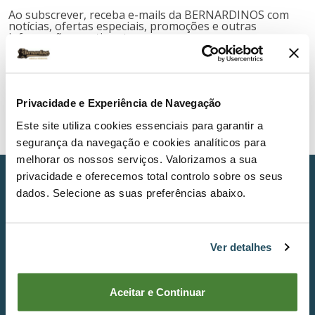
Ao subscrever, receba e-mails da BERNARDINOS com
notícias, ofertas especiais, promoções e outras
informações pertinentes.
Subscribe
I have read and accept the terms and conditions
Privacidade e Experiência de Navegação
relating to subscribing to the Newsletter.
*
Este site utiliza cookies essenciais para garantir a
segurança da navegação e cookies analíticos para
melhorar os nossos serviços. Valorizamos a sua
privacidade e oferecemos total controlo sobre os seus
Main Categories
dados. Selecione as suas preferências abaixo.
Soil Activities and Maintenance
Cutting and Maintenance of Green Areas
Brush Clearing and Grass
Ver detalhes
Cutting and Working with Wood
Construction
Washing and Cleaning Machines
Aceitar e Continuar
Pulverization
Vehicles