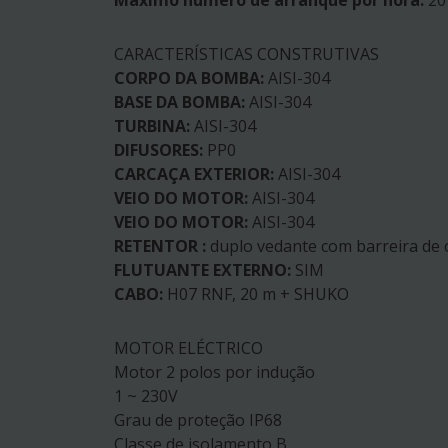
Máximo número de arranque por hora:
20
CARACTERÍSTICAS CONSTRUTIVAS
CORPO DA BOMBA:
AISI-304
BASE DA BOMBA:
AISI-304
TURBINA:
AISI-304
DIFUSORES:
PP0
CARCAÇA EXTERIOR:
AISI-304
VEIO DO MOTOR:
AISI-304
VEIO DO MOTOR:
AISI-304
RETENTOR :
duplo vedante com barreira de ó
FLUTUANTE EXTERNO:
SIM
CABO:
H07 RNF, 20 m + SHUKO
MOTOR ELÉCTRICO
Motor 2 polos por indução
1 ~ 230V
Grau de proteção IP68
Classe de isolamento B