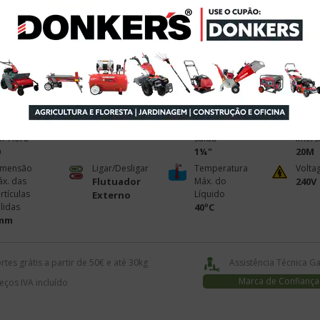
Adicionar ao
Carrinho
Sujeito a Encomenda
 de
Potência
Diâmetro da
Profu
ranques
1,5HP
Curva de
Máx. 
r Hora
Saída
Imers
0
1¼"
20M
imensão
Ligar/Desligar
Temperatura
Volta
x. das
Flutuador
Máx. do
240V
rtículas
Líquido
Externo
lidas
40ºC
mm
rtes grátis a partir de 50€ e até 30kg
Assistência Técnica G
Marca de Confiança
eços IVA incluído