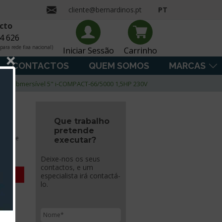
cliente@bernardinos.pt
PT
cto
4 626
ara rede fixa nacional)
Iniciar Sessão
Carrinho
×
CONTACTOS
QUEM SOMOS
MARCAS
ba submersível 5" i-COMPACT-66/5000 1,5HP 230V
Que trabalho
pretende
igente
executar?
Deixe-nos os seus
contactos, e um
especialista irá contactá-
lo.