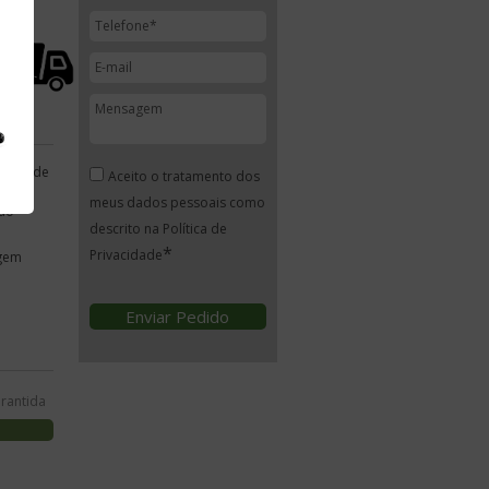
ndidade
Aceito o tratamento dos
de
meus dados pessoais como
ão
descrito na Política de
*
Privacidade
gem
Enviar Pedido
arantida