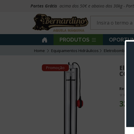
Portes Grátis
acima dos 50€ e abaixo dos 30kg - Por
PRODUTOS
OPORTUN
Home
Equipamentos Hidráulicos
Eletrobombas S
Elet
Promoção
COMP
Ref:
20
329