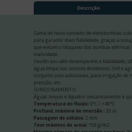
Descrição
Gama de novo conceito de eletobombas subm
para garantir mais fiabilidade, graças a sol
que evitam o bloqueio das bombas elétrica
inatividade.
Devido seu alto desempenho e fiabilidade
água limpa nos setores doméstico, civil e ag
conjunto com autoclaves, para irrigação de 
pressão, etc.
FUNCIONAMENTO
Águas limpas e liquidos mecanicamente e q
Temperatura do fluido:
0°C / +40°C
Profund. máxima de imersão :
20 m
Passagem de sólidos:
2 mm
Teor máximo de areia:
150 g/m2