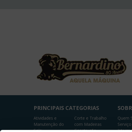
PRINCIPAIS CATEGORIAS
SOBR
Atividades e
Corte e Trabalho
Quem 
Manutenção do
com Madeiras
Serviç
Solo
Construção
Interme