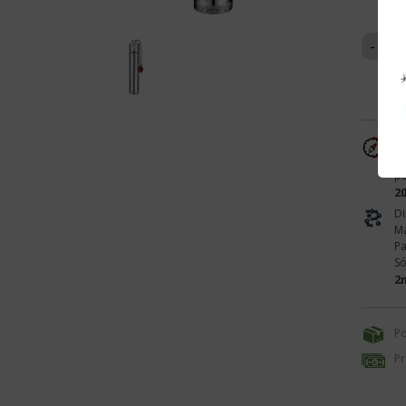
-
Nº
Ar
po
2
D
Má
Pa
Só
2
Po
Pr