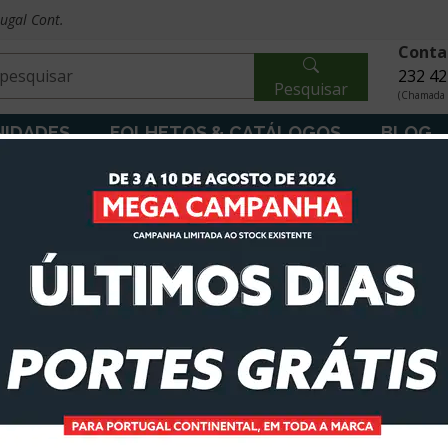
tugal Cont.
Conta
232 42
Pesquisar
(Chamada p
IDADES
FOLHETOS & CATÁLOGOS
BLOG
ubmersíveis
Eletrobombas Submersíveis para Água Limpa
Eletrobom
robomba submersível 5" i-
ACT-66/5000 1,5HP 230V
Amador Ex
1356
,90€
528,00€
Promoção de 31/07/2026 a 07/08/2026