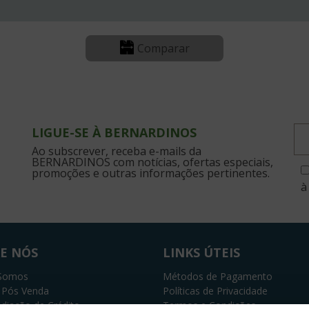
Comparar
LIGUE-SE À BERNARDINOS
Ao subscrever, receba e-mails da
BERNARDINOS com notícias, ofertas especiais,
promoções e outras informações pertinentes.
à
E NÓS
LINKS ÚTEIS
Somos
Métodos de Pagamento
o Pós Venda
Políticas de Privacidade
diação de Crédito
Termos e Condições