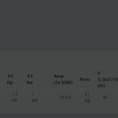
0
P2
P2
Amp
Peso
Q (m3 / h
Hp
Kw
(1x 230V)
(m)
1,5
1
21
10,9 A
66
HP
kW
Kg