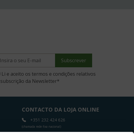
Subscrever
Li e aceito os termos e condições relativos
 subscrição da Newsletter
*
CONTACTO DA LOJA ONLINE
+351 232 424 626
(chamada rede fixa nacional)