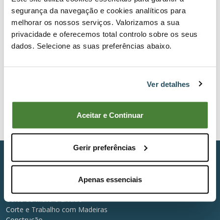
segurança da navegação e cookies analíticos para
melhorar os nossos serviços. Valorizamos a sua
LIGUE-SE À BERNARDINOS
privacidade e oferecemos total controlo sobre os seus
Ao subscrever, receba e-mails da BERNARDINOS com
dados. Selecione as suas preferências abaixo.
notícias, ofertas especiais, promoções e outras
informações pertinentes.
Subscrever
Ver detalhes
Li e aceito os termos e condições relativos à
subscrição da Newsletter
*
Aceitar e Continuar
Gerir preferências
PRINCIPAIS CATEGORIAS
Atividades e Manutenção do Solo
Apenas essenciais
Corte e Manutenção de Áreas Verdes
Corte de Mato e Ervado
Corte e Trabalho com Madeiras
Construção