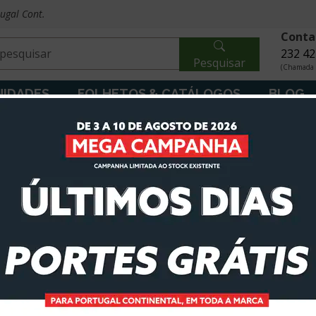
tugal Cont.
Conta
232 42
Pesquisar
(Chamada p
IDADES
FOLHETOS & CATÁLOGOS
BLOG
2
2
8
Ca
Stackers
Empilhadores
Acessórios
A