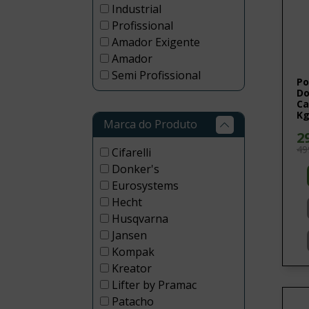
Industrial
Profissional
Amador Exigente
Amador
Semi Profissional
Po
Do
Ca
K
Marca do Produto
2
49
Cifarelli
Donker's
Eurosystems
Hecht
Husqvarna
Jansen
Kompak
Kreator
Lifter by Pramac
Patacho