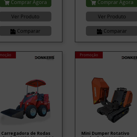
Comprar Agora
Comprar Agora
Ver Produto
Ver Produto
Comparar
Comparar
moção
Promoção
 Carregadora de Rodas
Mini Dumper Rotativo