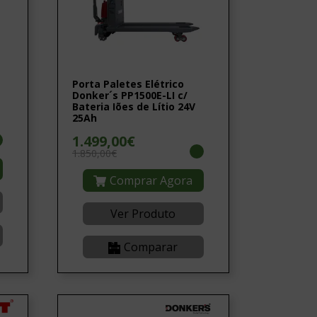
Porta Paletes Elétrico
Donker´s PP1500E-LI c/
Bateria Iões de Lítio 24V
25Ah
1.499,00€
1.850,00€
Comprar Agora
Ver Produto
Comparar