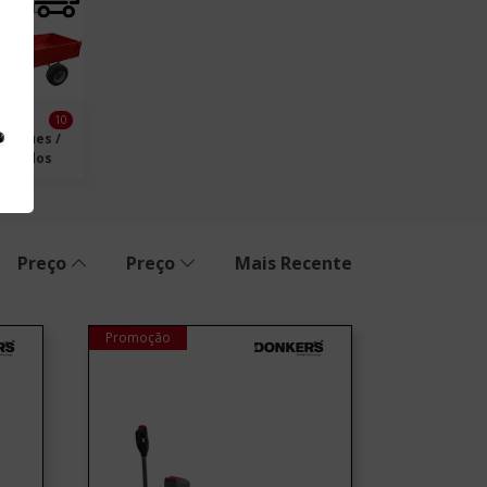
10
boques /
relados
Preço
Preço
Mais Recente
Promoção