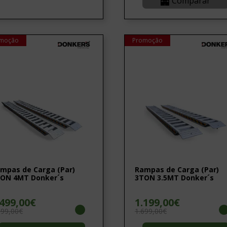
Comparar
moção
Promoção
mpas de Carga (Par)
Rampas de Carga (Par)
ON 4MT Donker´s
3TON 3.5MT Donker´s
.499,00€
1.199,00€
199,00€
1.699,00€