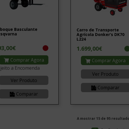
boque Basculante
Carro de Transporte
sqvarna
Agrícola Donker’s DK70
L224
93,00€
1.699,00€
Comprar Agora
Comprar Agora
jeito a Encomenda
Ver Produto
Ver Produto
Comparar
Comparar
A mostrar 15 de 95 resultado