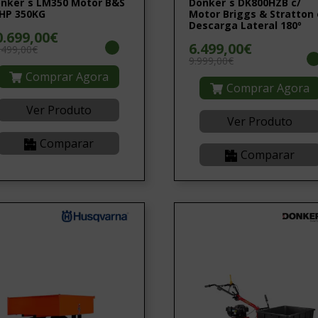
nker´s LM350 Motor B&S
Donker´s DK800HZB c/
HP 350KG
Motor Briggs & Stratton 
Descarga Lateral 180º
0.699,00€
6.499,00€
.499,00€
9.999,00€
Comprar Agora
Comprar Agora
Ver Produto
Ver Produto
Comparar
Comparar