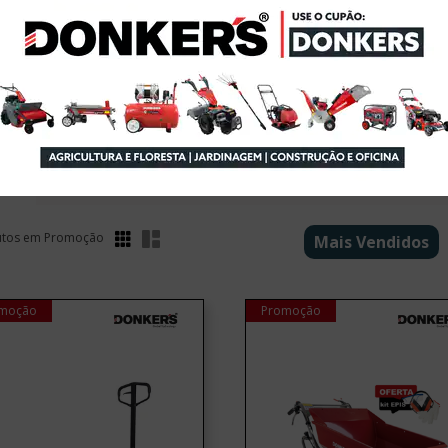
10
9
10
Pás
Porta
Re
Carregadoras
Paletes
Rampas
At
tos em Promoção
Mais Vendidos
moção
Promoção