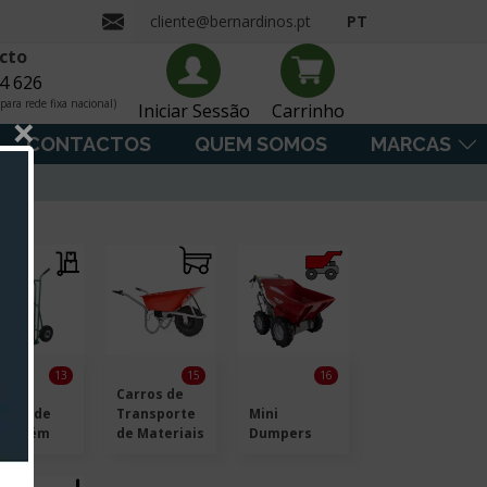
cliente@bernardinos.pt
PT
cto
4 626
ara rede fixa nacional)
Iniciar Sessão
Carrinho
×
CONTACTOS
QUEM SOMOS
MARCAS
13
15
16
Carros de
rros de
Transporte
Mini
rmazém
de Materiais
Dumpers