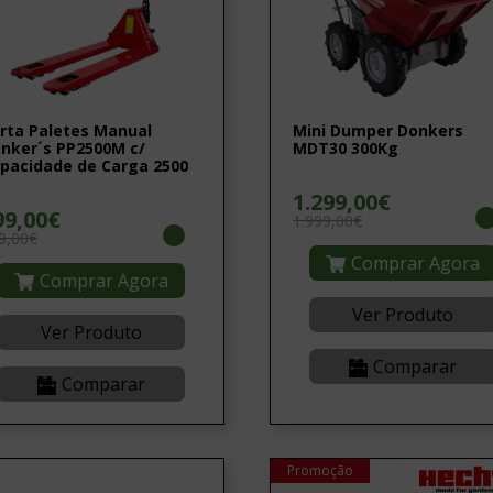
rta Paletes Manual
Mini Dumper Donkers
nker´s PP2500M c/
MDT30 300Kg
pacidade de Carga 2500
g
1.299,00€
99,00€
1.999,00€
9,00€
Comprar Agora
Comprar Agora
Ver Produto
Ver Produto
Comparar
Comparar
Promoção