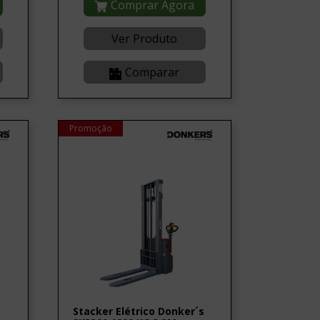
Comprar Agora
Ver Produto
Comparar
Promoção
Stacker Elétrico Donker´s