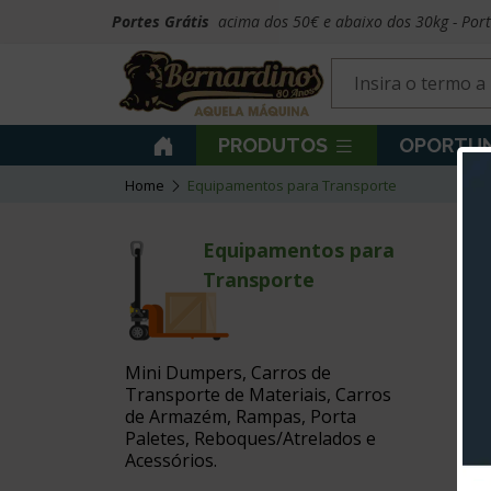
Portes Grátis
acima dos 50€ e abaixo dos 30kg - Por
PRODUTOS
OPORTUN
Home
Equipamentos para Transporte
Equipamentos para
Transporte
Mini Dumpers, Carros de
Transporte de Materiais, Carros
de Armazém, Rampas, Porta
Paletes, Reboques/Atrelados e
Acessórios.