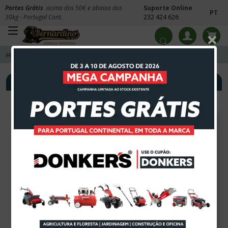
Portes Grátis
acima dos 50€ e abaixo dos
Suporte Online
PT
30kg - Portugal Cont.
232 424 626
×
Home
Outros Produtos
Escadas e Escadotes
Filtros
Ordenar por