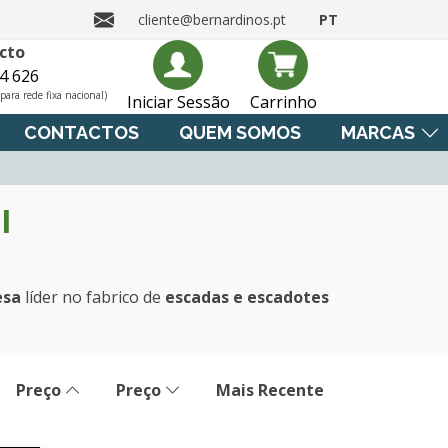
cliente@bernardinos.pt
PT
cto
4 626
ara rede fixa nacional)
Iniciar Sessão
Carrinho
CONTACTOS
QUEM SOMOS
MARCAS
l
esa
líder no fabrico de
escadas e escadotes
Preço
Preço
Mais Recente