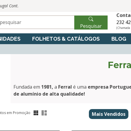
tugal Cont.
Conta
232 42
Pesquisar
(Chamada p
IDADES
FOLHETOS & CATÁLOGOS
BLOG
Ferra
Fundada em
1981,
a
Ferral
é uma
empresa Portugu
de alumínio de alta qualidade!
tos em Promoção
Mais Vendidos