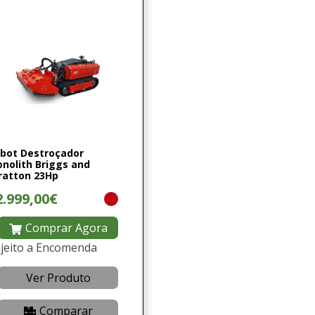
bot Destroçador
nolith Briggs and
ratton 23Hp
2.999,00€
Comprar Agora
jeito a Encomenda
Ver Produto
Comparar