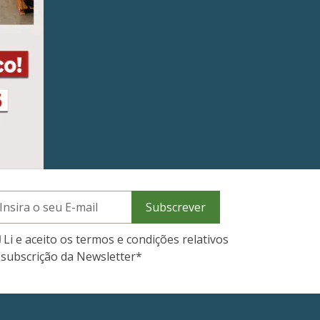
Subscrever
Li e aceito os termos e condições relativos
 subscrição da Newsletter
*