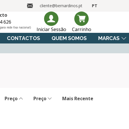
cliente@bernardinos.pt
PT
cto
4 626
ara rede fixa nacional)
Iniciar Sessão
Carrinho
CONTACTOS
QUEM SOMOS
MARCAS
Preço
Preço
Mais Recente