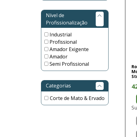
Nível de
Profissionalização
Industrial
Profissional
Amador Exigente
Amador
Semi Profissional
Ro
Mo
St
Categorias
4
Corte de Mato & Ervado
Su