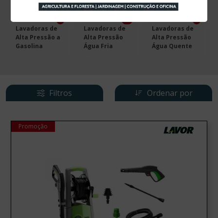
5
45
6
Lavadoras de
Lavadoras de
Lavadoras de
Alta Pressão a
Alta Pressão
Alta Pressão
Gasolina
Água Fria
Água Quente
Filtros
Ordenar por
Promoção