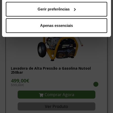
Gerir preferências
Apenas essenciais
Lavadora de Alta Pressão a Gasolina Nutool
250bar
499,00€
599,00€
Comprar Agora
Ver Produto