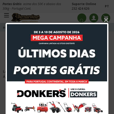
Portes Grátis
acima dos 50€ e abaixo dos
Suporte Online
PT
30kg - Portugal Cont.
232 424 626
×
Home
Máquinas de Lavar e Limpar
Lavadoras de Alta Pressão
Lavadoras de Alta Pressão
Lavadoras de Alta Pressão Água Fria, Lavadoras de Alta Pressão
Água Quente e Lavadoras de Alta Pressão a Gasolina!