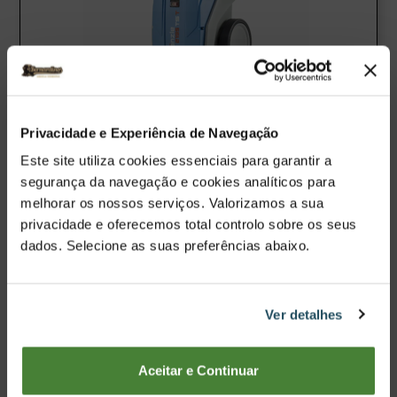
Lavadora de Alta Pressão Kranzle K 2195 TST
1.149,00€
Privacidade e Experiência de Navegação
1.500,99€
Este site utiliza cookies essenciais para garantir a
Comprar Agora
segurança da navegação e cookies analíticos para
melhorar os nossos serviços. Valorizamos a sua
Ver Produto
privacidade e oferecemos total controlo sobre os seus
dados. Selecione as suas preferências abaixo.
Comparar
Ver detalhes
Promoção
Aceitar e Continuar