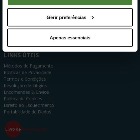
Veículos
Gerir preferências
SOBRE NÓS
Quem Somos
Serviço Pós Venda
Apenas essenciais
Intermediação de Crédito
LINKS ÚTEIS
Métodos de Pagamento
Políticas de Privacidade
Termos e Condições
Resolução de Litígios
Encomendas & Envios
Política de Cookies
Direito ao Esquecimento
Portabilidade de Dados