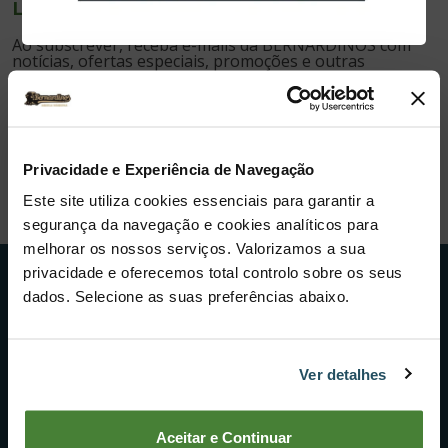
LIGUE-SE À BERNARDINOS
Ao subscrever, receba e-mails da BERNARDINOS com
notícias, ofertas especiais, promoções e outras
informações pertinentes.
Subscrever
Li e aceito os termos e condições relativos à
Privacidade e Experiência de Navegação
subscrição da Newsletter
*
Este site utiliza cookies essenciais para garantir a
segurança da navegação e cookies analíticos para
melhorar os nossos serviços. Valorizamos a sua
privacidade e oferecemos total controlo sobre os seus
PRINCIPAIS CATEGORIAS
dados. Selecione as suas preferências abaixo.
Atividades e Manutenção do Solo
Corte e Manutenção de Áreas Verdes
Corte de Mato e Ervado
Ver detalhes
Corte e Trabalho com Madeiras
Construção
Máquinas de Lavar e Limpar
Aceitar e Continuar
Pulverização