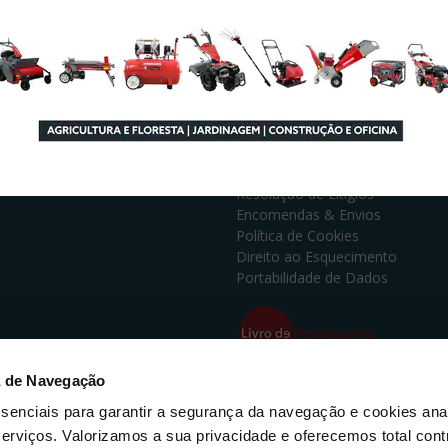
à
E NÓS
LINKS ÚTEIS
Somos
Métodos de Pagamento
o Pós Venda
Políticas de Privacidade
diação de Crédito
Termos e Condições
Resolução de Litígios
Encomendas & Envios
Política de Cookies
Direito ao Esquecimento
Portabilidade de Dados
a de Navegação
s reservados.
Métodos de Pagamento
essenciais para garantir a segurança da navegação e cookies anal
erviços. Valorizamos a sua privacidade e oferecemos total cont