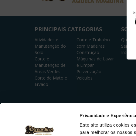
PRINCIPAIS CATEGORIAS
SOBR
Atividades e
Corte e Trabalho
Quem 
Manutenção do
com Madeiras
Serviç
Solo
Construção
Interme
Corte e
Máquinas de Lavar
Manutenção de
e Limpar
Áreas Verdes
Pulverização
Corte de Mato e
Veículos
Ervado
Privacidade e Experiênci
©2026 Bernardino Caetano & Costa, Lda. Todos os direito
Este site utiliza cookies 
para melhorar os nossos s