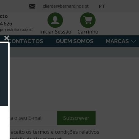
cliente@bernardinos.pt
PT
cto
4 626
ara rede fixa nacional)
Iniciar Sessão
Carrinho
×
CONTACTOS
QUEM SOMOS
MARCAS
Subscrever
Li e aceito os termos e condições relativos