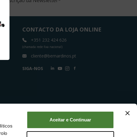
 subscrição da Newsletter
*
CONTACTO DA LOJA ONLINE
+351 232 424 626
(chamada rede fixa nacional)
cliente@bernardinos.pt
SIGA-NOS
Aceitar e Continuar
íticos
rolo