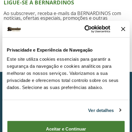
LIGUE-SE À BERNARDINOS
Ao subscrever, receba e-mails da BERNARDINOS com
notícias, ofertas especiais, promoções e outras
informações pertinentes.
Subscrever
Li e aceito os termos e condições relativos à
Privacidade e Experiência de Navegação
subscrição da Newsletter
*
Este site utiliza cookies essenciais para garantir a
segurança da navegação e cookies analíticos para
melhorar os nossos serviços. Valorizamos a sua
privacidade e oferecemos total controlo sobre os seus
PRINCIPAIS CATEGORIAS
dados. Selecione as suas preferências abaixo.
Atividades e Manutenção do Solo
Corte e Manutenção de Áreas Verdes
Corte de Mato e Ervado
Ver detalhes
Corte e Trabalho com Madeiras
Construção
Máquinas de Lavar e Limpar
Aceitar e Continuar
Pulverização