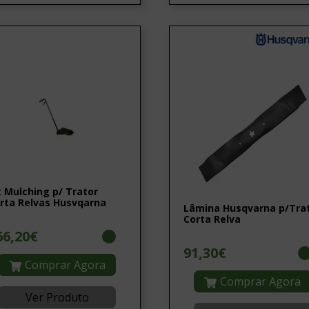
t Mulching p/ Trator
rta Relvas Husvqarna
Lâmina Husqvarna p/Tra
Corta Relva
66,20€
91,30€
Comprar Agora
Comprar Agora
Ver Produto