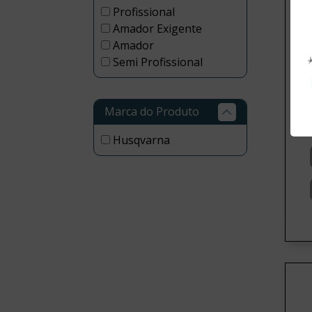
Profissional
Amador Exigente
Amador
Co
Semi Profissional
Re
5
Marca do Produto
Husqvarna