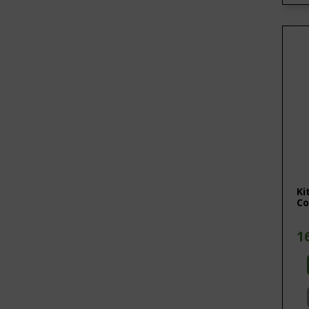
Ki
Co
1