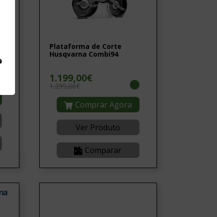
Plataforma de Corte
Husqvarna Combi94
1.199,00€
1.299,00€
Comprar Agora
Ver Produto
Comparar