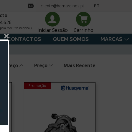
cliente@bernardinos.pt
PT
cto
4 626
ara rede fixa nacional)
Iniciar Sessão
Carrinho
×
CONTACTOS
QUEM SOMOS
MARCAS
Preço
Preço
Mais Recente
Promoção