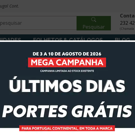
tugal Cont.
Conta
232 42
Pesquisar
(Chamada p
IDADES
FOLHETOS & CATÁLOGOS
BLOG
ores Corta Relvas
Acessórios Tratores Corta Relvas
tos em Promoção
Mais Vendidos