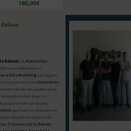
180,00€
 Relvas
ta Relvas!
Os
Acessórios
ar a versatilidade e o
nas e Kits Mulching
são alguns
temos para si. Estes
Acessórios
manutenção do seu jardim ou da
compatíveis com diversos
ho e proporcionam um aspeto
Relvas
que mais se adequam os
emos disponíveis para si são
rios Tratores Corta Relvas