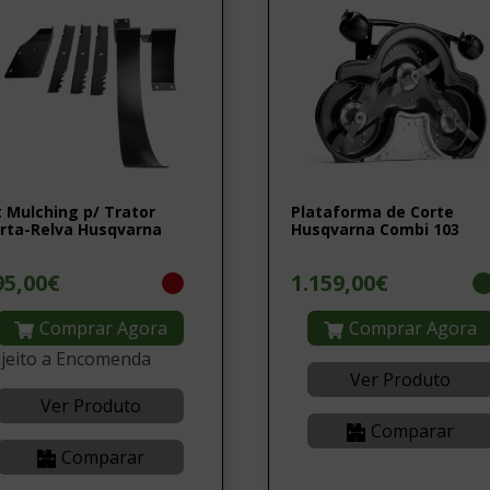
t Mulching p/ Trator
Plataforma de Corte
rta-Relva Husqvarna
Husqvarna Combi 103
95,00€
1.159,00€
Comprar Agora
Comprar Agora
jeito a Encomenda
Ver Produto
Ver Produto
Comparar
Comparar