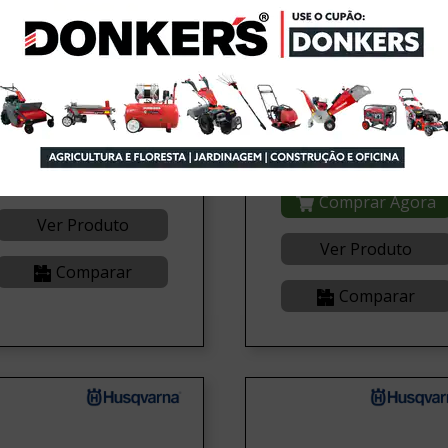
rreia p/ Trator Corta
lvas Husqvarna
Kit Mulching p/ Trator
Corta Relvas Husqvarna
97/100cm
9,00€
180,00€
Comprar Agora
Comprar Agora
Ver Produto
Ver Produto
Comparar
Comparar