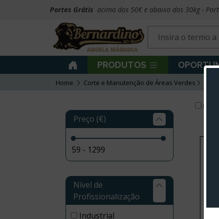
Portes Grátis
acima dos 50€ e abaixo dos 30kg - Por
PRODUTOS
OPORTUN
Home
Corte e Manutenção de Áreas Verdes
Trat
Produ
Preço (€)
Nível de
Profissionalização
Industrial