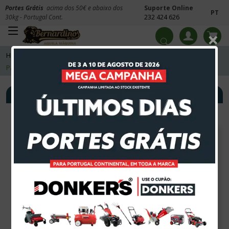
Portes Grátis
acima dos 50€ e abaixo dos
Suporte Online
PT
30kg - Portugal Cont.
232 424 626
×
Home
Equipamentos para Transporte
Porta Paletes
Porta
Paletes Elétricos
Filtros
Ordenar por
Promoção