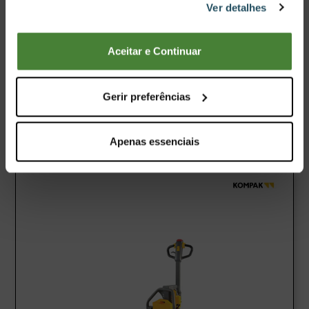
3.999,00€
Ver detalhes
4.785,00€
Comprar Agora
Aceitar e Continuar
Sujeito a Encomenda
Ver Produto
Gerir preferências
Comparar
Apenas essenciais