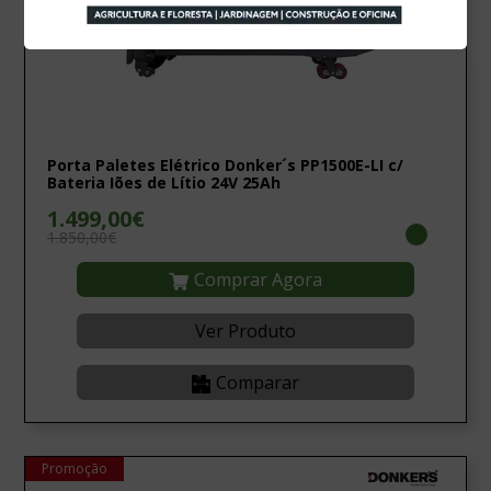
Porta Paletes Elétrico Donker´s PP1500E-LI c/
Bateria Iões de Lítio 24V 25Ah
1.499,00€
1.850,00€
Comprar Agora
Ver Produto
Comparar
Promoção