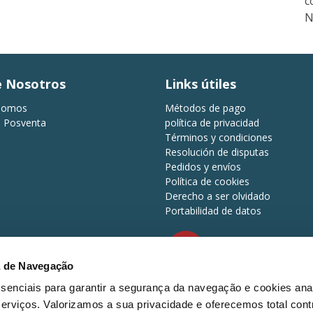
c
N
e Nosotros
Links útiles
Somos
Métodos de pago
o Posventa
política de privacidad
Términos y condiciones
Resolución de disputas
Pedidos y envíos
Política de cookies
Derecho a ser olvidado
Portabilidad de datos
a de Navegação
d.
essenciais para garantir a segurança da navegação e cookies anal
Métodos de pago
erviços. Valorizamos a sua privacidade e oferecemos total cont