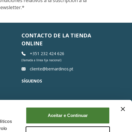
ondiciones relativos a la suscripción a la
ewsletter.
*
CONTACTO DE LA TIENDA
ONLINE
+351 232 424 626
(llamada a línea fija nacional)
cliente@bernardinos.pt
SÍGUENOS
Aceitar e Continuar
íticos
rolo