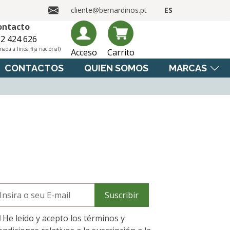
cliente@bernardinos.pt
ES
ontacto
2 424 626
mada a línea fija nacional)
Acceso
Carrito
CONTACTOS
QUIEN SOMOS
MARCAS
Suscribir
He leído y acepto los términos y