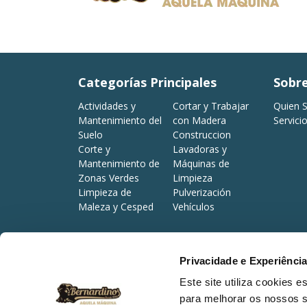
Categorías Principales
Sobr
Actividades y
Cortar y Trabajar
Quien 
Mantenimiento del
con Madera
Servici
Suelo
Construccion
Corte y
Lavadoras y
Mantenimiento de
Máquinas de
Zonas Verdes
Limpieza
Limpieza de
Pulverización
Maleza y Cesped
Vehículos
Privacidade e Experiênci
©2026 Bernardino Caetano & Costa, Lda. All rights reserve
Este site utiliza cookies 
para melhorar os nossos s