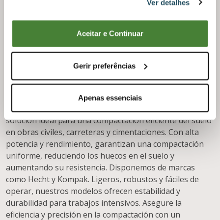
Ver detalhes
Aceitar e Continuar
Puentes compactadores
Gerir preferências
¡Venga a descubrir nuestros
Saltadores
Apenas essenciais
Compactadores!
Los Saltadores Compactadores son la
solución ideal para una compactación eficiente del suelo
en obras civiles, carreteras y cimentaciones. Con alta
potencia y rendimiento, garantizan una compactación
uniforme, reduciendo los huecos en el suelo y
aumentando su resistencia. Disponemos de marcas
como Hecht y Kompak. Ligeros, robustos y fáciles de
operar, nuestros modelos ofrecen estabilidad y
durabilidad para trabajos intensivos. Asegure la
eficiencia y precisión en la compactación con un