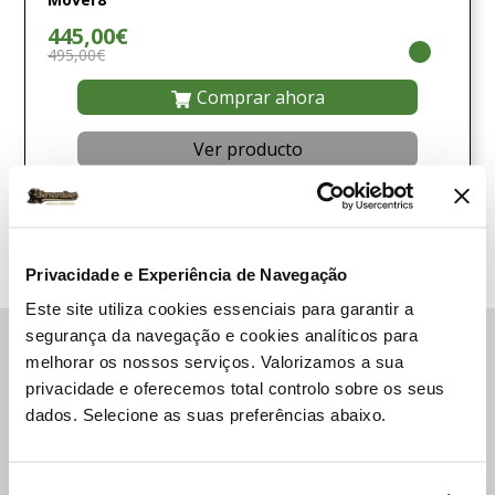
445,00€
495,00€
Comprar ahora
Ver producto
Comparar
Privacidade e Experiência de Navegação
Este site utiliza cookies essenciais para garantir a
segurança da navegação e cookies analíticos para
Proteco
melhorar os nossos serviços. Valorizamos a sua
privacidade e oferecemos total controlo sobre os seus
Proteco
es una empresa italiana con
40 años de
dados. Selecione as suas preferências abaixo.
experiencia
en la industria de
motores para puertas
batientes, puertas correderas, puertas de garaje y
barreras automáticas!