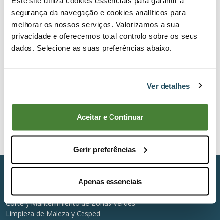
Este site utiliza cookies essenciais para garantir a
segurança da navegação e cookies analíticos para
melhorar os nossos serviços. Valorizamos a sua
privacidade e oferecemos total controlo sobre os seus
CONÉCTATE CON BERNARDINOS
dados. Selecione as suas preferências abaixo.
Ao subscrever, receba e-mails da BERNARDINOS com
notícias, ofertas especiais, promoções e outras
informações pertinentes.
Ver detalhes
Suscribir
He leído y acepto los términos y condiciones
Aceitar e Continuar
relativos a la suscripción a la Newsletter.
*
Gerir preferências
Categorías Principales
Apenas essenciais
Actividades y Mantenimiento del Suelo
Corte y Mantenimiento de Zonas Verdes
Limpieza de Maleza y Cesped