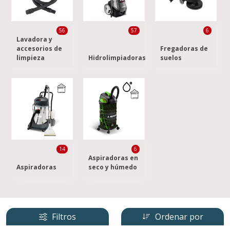
56
57
6
Lavadora y
accesorios de
Fregadoras de
limpieza
Hidrolimpiadoras
suelos
14
6
Aspiradoras en
Aspiradoras
seco y húmedo
Filtros
Ordenar por