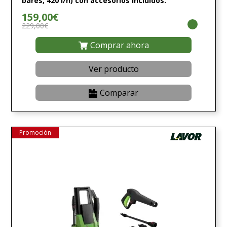
bares, 420 l/h) con accesorios incluidos.
159,00€
229,00€
Comprar ahora
Ver producto
Comparar
Promoción