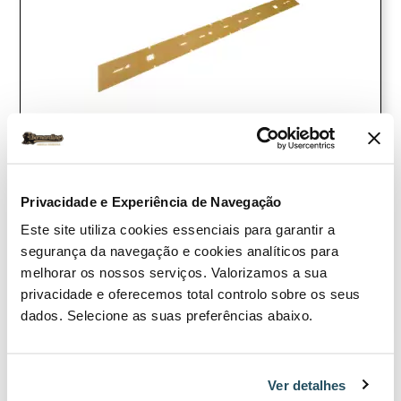
Escobilla de goma para lavadora Lavor Dart
Desde 16,50€
Privacidade e Experiência de Navegação
Este site utiliza cookies essenciais para garantir a
segurança da navegação e cookies analíticos para
Ver producto
melhorar os nossos serviços. Valorizamos a sua
privacidade e oferecemos total controlo sobre os seus
Comparar
dados. Selecione as suas preferências abaixo.
Ver detalhes