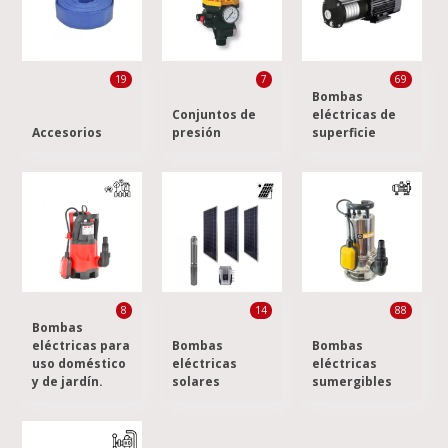
19
7
69
Bombas
Conjuntos de
eléctricas de
Accesorios
presión
superficie
8
14
88
Bombas
eléctricas para
Bombas
Bombas
uso doméstico
eléctricas
eléctricas
y de jardín.
solares
sumergibles