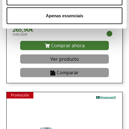
Bomba trituradora eléctrica para fosas sépticas
Apenas essenciais
TRITOR-1300 230V 2HP
265,90€
349,00€
Comprar ahora
Ver producto
Comparar
Promoción