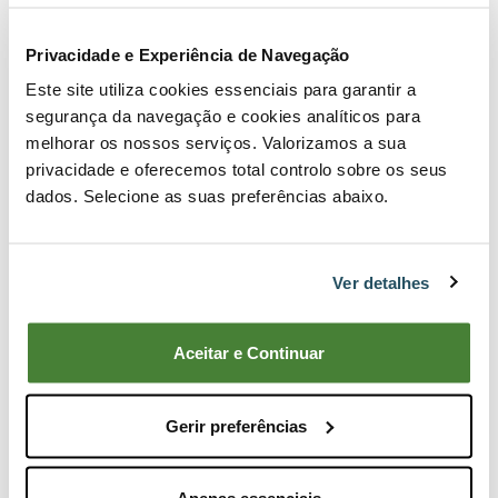
Privacidade e Experiência de Navegação
Este site utiliza cookies essenciais para garantir a
segurança da navegação e cookies analíticos para
melhorar os nossos serviços. Valorizamos a sua
privacidade e oferecemos total controlo sobre os seus
dados. Selecione as suas preferências abaixo.
Casco con protección facial y auditiva HCT
39,99€
Ver detalhes
Comprar ahora
Ver producto
Aceitar e Continuar
Comparar
Gerir preferências