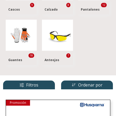
9
8
12
Cascos
Calzado
Pantalones
18
7
Guantes
Anteojos
Filtros
Ordenar por
Promoción