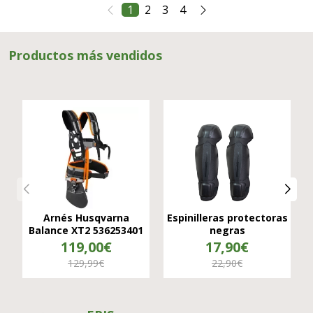
1
2
3
4
Productos más vendidos
Arnés Husqvarna
Espinilleras protectoras
Balance XT2 536253401
negras
119,00€
17,90€
129,99€
22,90€