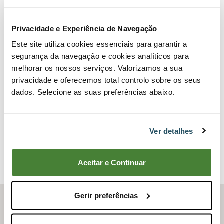
Privacidade e Experiência de Navegação
Este site utiliza cookies essenciais para garantir a
Fusil universal ICEL – 250 mm
segurança da navegação e cookies analíticos para
26,95€
melhorar os nossos serviços. Valorizamos a sua
privacidade e oferecemos total controlo sobre os seus
Comprar ahora
dados. Selecione as suas preferências abaixo.
Ver producto
Ver detalhes
Comparar
Aceitar e Continuar
Gerir preferências
Icel