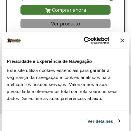
Comprar ahora
Ver producto
Comparar
Privacidade e Experiência de Navegação
Este site utiliza cookies essenciais para garantir a
Hikoki
segurança da navegação e cookies analíticos para
melhorar os nossos serviços. Valorizamos a sua
Con más de 70 años de experiencia y guiados por los
privacidade e oferecemos total controlo sobre os seus
principios de diseño japoneses, Hikoki ofrece
dados. Selecione as suas preferências abaixo.
herramientas eléctricas de calidad profesional.
Ver detalhes